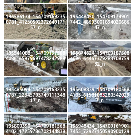
196586134_154709169235
195448450_154709174901
0781_41230592372649171
7442_48693001894020686
57_n
47_n
195541088_154709197568
195874624_154709187568
4086_65979697478242989
4096_64467379283708759
6_n
32_n
195485094_154709163235
195608839_154709180568
0787_22345793749111348
4103_61581083280542029
17_n
7_n
195800390_154709181568
196948434_154709161901
4102_17259786702144838
7455_72927150590900129