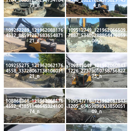
73_n
4_n
109252289_121962088176
109512749_121962066509
4532_88591257683654871
7887_53405288864476059
21_n
06_n
109255275_121962062176
109845049_121962060843
4558_33728067136106011
1226_27379010758756827
21_n
75_n
108868968_121962068176
109547716_121962081843
4552_43851148645324100
1205_60459898933850051
74_n
09_n