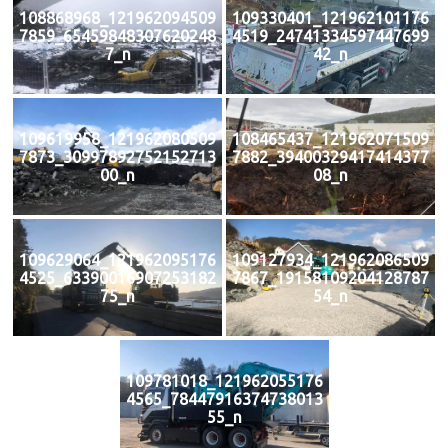
108868968_121962094509
109330401_121962101176
7859_65459848307620248
4519_24741334597447699
7_n
42_n
109619958_121962080509
108465437_121962071509
7873_30997892752152713
7882_39400329417414377
00_n
08_n
109629064_121962095176
109127934_121962086509
4525_63390016907253182
7867_19158109204128787
75_n
54_n
109781018_121962055176
4565_78447916374738013
55_n